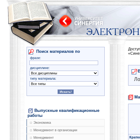
Досту
Поиск материалов по
«Сине
фразе:
дисциплине:
типу материала:
Ло
Ма
Выпускные квалификационные
работы
Экономика
Менеджмент в организации
Кратк
Менеджмент