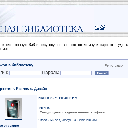
п в электронную библиотеку осуществляется по логину и паролю студен
ргия»
Вход в библиотеку
Регистрация
гин:
Пароль:
ркетинг. Реклама. Дизайн
Беляева С.Е., Розанов Е.А.
Учебник
Спецрисунок и художественная графика
Читальный зал, корпус на Семеновской
ое описание