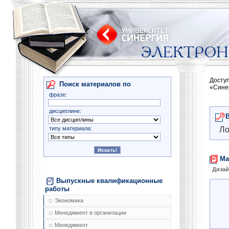
Досту
Поиск материалов по
«Сине
фразе:
дисциплине:
типу материала:
Ло
Ма
Диза
Выпускные квалификационные
работы
Экономика
Менеджмент в организации
Менеджмент