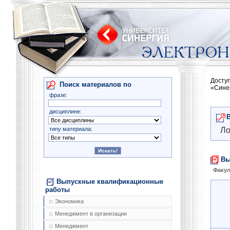
Досту
Поиск материалов по
«Сине
фразе:
дисциплине:
типу материала:
Ло
Вы
Факул
Выпускные квалификационные
работы
Экономика
Менеджмент в организации
Менеджмент