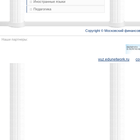
Иностранные языки
Педагогика
Copyright © Московский финансо
Наши партнеры:
vuz.edunetwork.ru
co