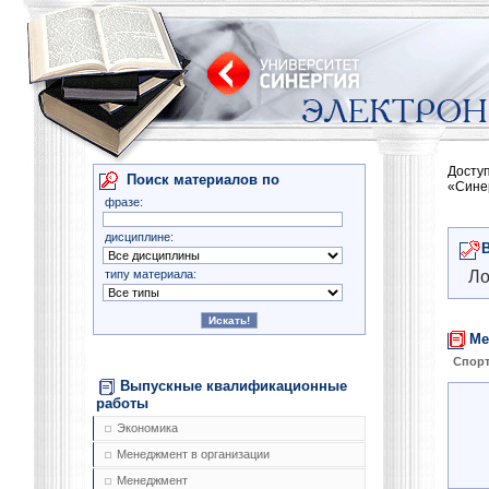
Досту
Поиск материалов по
«Сине
фразе:
дисциплине:
типу материала:
Ло
Ме
Спор
Выпускные квалификационные
работы
Экономика
Менеджмент в организации
Менеджмент