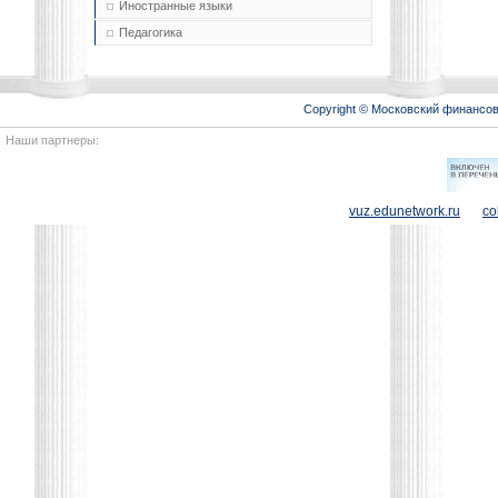
Иностранные языки
Педагогика
Copyright © Московский финансо
Наши партнеры:
vuz.edunetwork.ru
co