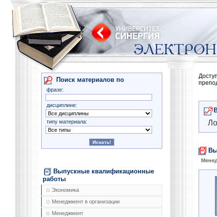
Досту
Поиск материалов по
препо
фразе:
дисциплине:
типу материала:
Ло
Вы
Мене
Выпускные квалификационные
работы
Экономика
Менеджмент в организации
Менеджмент