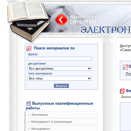
Досту
Поиск материалов по
«Сине
фразе:
дисциплине:
типу материала:
Ло
Фи
Банко
Выпускные квалификационные
работы
Экономика
Менеджмент в организации
Менеджмент