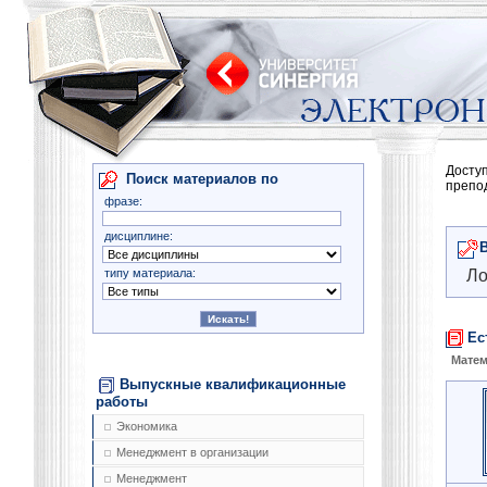
Досту
Поиск материалов по
препо
фразе:
дисциплине:
типу материала:
Ло
Ес
Матем
Выпускные квалификационные
работы
Экономика
Менеджмент в организации
Менеджмент