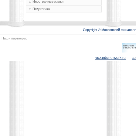
Иностранные языки
Педагогика
Copyright © Московский финансо
Наши партнеры:
vuz.edunetwork.ru
co