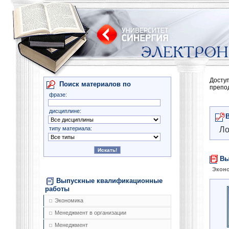
Досту
Поиск материалов по
препо
фразе:
дисциплине:
типу материала:
Ло
Вы
Экон
Выпускные квалификационные
работы
Экономика
Менеджмент в организации
Менеджмент