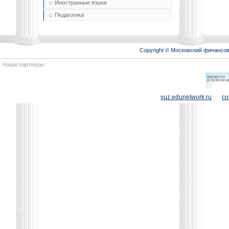
Иностранные языки
Педагогика
Copyright © Московский финансо
Наши партнеры:
vuz.edunetwork.ru
co