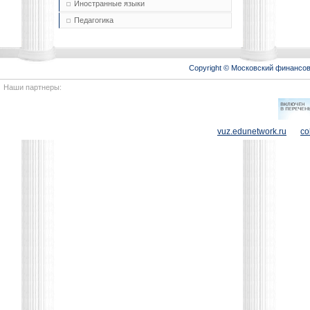
Иностранные языки
Педагогика
Copyright © Московский финансо
Наши партнеры:
vuz.edunetwork.ru
co