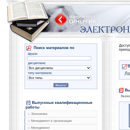
Досту
Поиск материалов по
препо
фразе:
дисциплине:
типу материала:
Ло
Вы
Экон
Выпускные квалификационные
работы
Экономика
Менеджмент в организации
Менеджмент