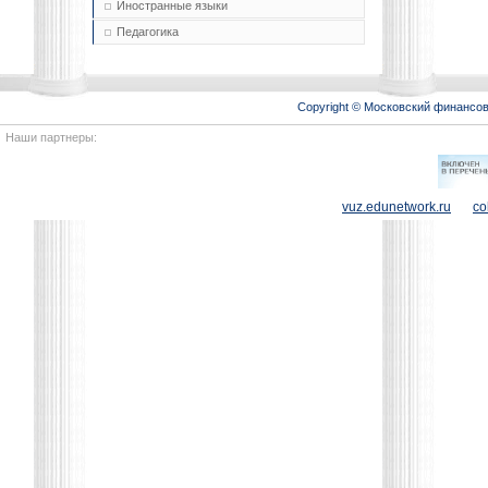
Иностранные языки
Педагогика
Copyright © Московский финансо
Наши партнеры:
vuz.edunetwork.ru
co