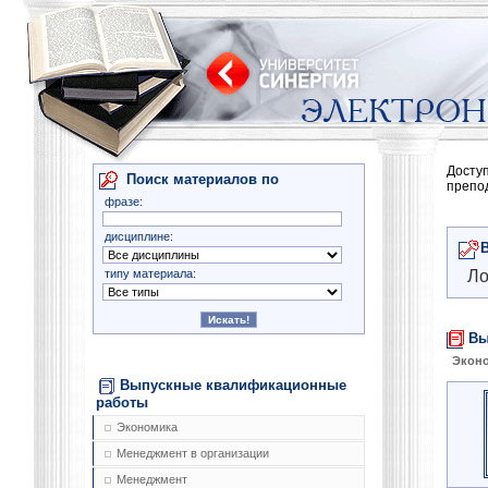
Досту
Поиск материалов по
препо
фразе:
дисциплине:
типу материала:
Ло
Вы
Экон
Выпускные квалификационные
работы
Экономика
Менеджмент в организации
Менеджмент