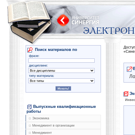
Досту
Поиск материалов по
«Сине
фразе:
дисциплине:
типу материала:
Ло
Эк
Инве
Выпускные квалификационные
работы
Экономика
Менеджмент в организации
Менеджмент