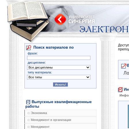
Досту
Поиск материалов по
препо
фразе:
дисциплине:
типу материала:
Ло
Ин
Инфо
Выпускные квалификационные
работы
Экономика
Менеджмент в организации
Менеджмент