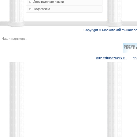
Иностранные языки
Педагогика
Copyright © Московский финансо
Наши партнеры:
vuz.edunetwork.ru
co