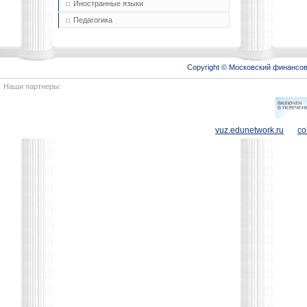
Иностранные языки
Педагогика
Copyright © Московский финансо
Наши партнеры:
vuz.edunetwork.ru
co