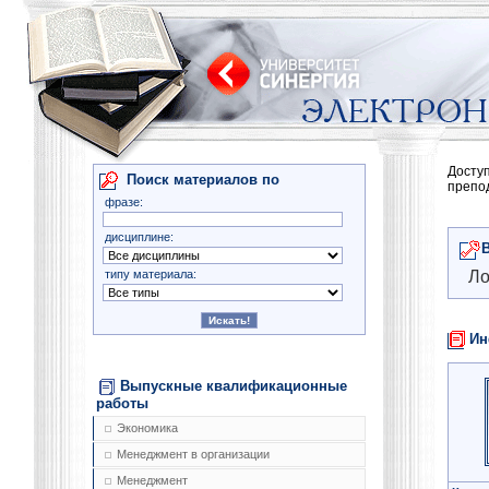
Досту
Поиск материалов по
препо
фразе:
дисциплине:
типу материала:
Ло
Ин
Выпускные квалификационные
работы
Экономика
Менеджмент в организации
Менеджмент