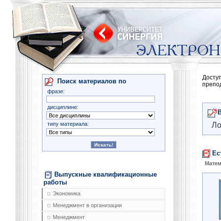
Досту
Поиск материалов по
препо
фразе:
дисциплине:
типу материала:
Ло
Ес
Матем
Выпускные квалификационные
работы
Экономика
Менеджмент в организации
Менеджмент