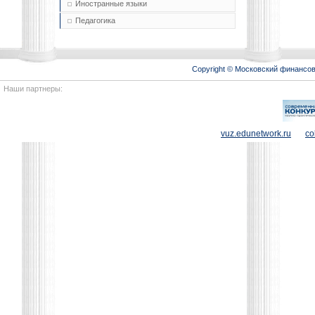
Иностранные языки
Педагогика
Copyright © Московский финансо
Наши партнеры:
vuz.edunetwork.ru
co