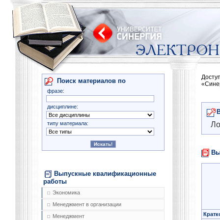
Досту
Поиск материалов по
«Сине
фразе:
дисциплине:
типу материала:
Ло
Вы
Выпускные квалификационные
работы
Экономика
Менеджмент в организации
Кратк
Менеджмент