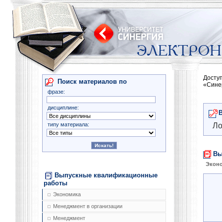
Досту
Поиск материалов по
«Сине
фразе:
дисциплине:
типу материала:
Ло
Вы
Экон
Выпускные квалификационные
работы
Экономика
Менеджмент в организации
Менеджмент