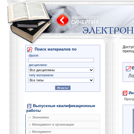
Досту
Поиск материалов по
препо
фразе:
дисциплине:
типу материала:
Ло
Ин
Прог
Выпускные квалификационные
работы
Экономика
Менеджмент в организации
Менеджмент