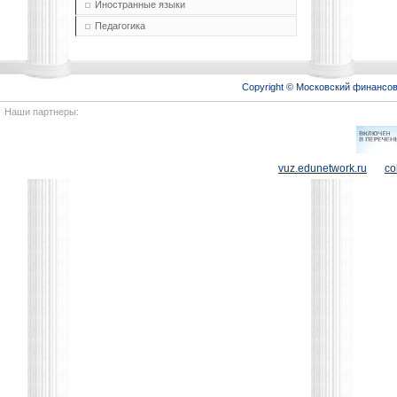
Иностранные языки
Педагогика
Copyright © Московский финансо
Наши партнеры:
vuz.edunetwork.ru
co