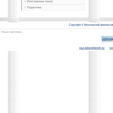
Иностранные языки
Педагогика
Copyright © Московский финансо
Наши партнеры:
vuz.edunetwork.ru
co