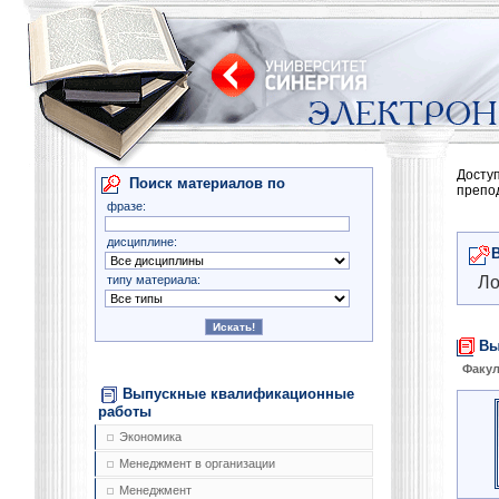
Досту
Поиск материалов по
препо
фразе:
дисциплине:
типу материала:
Ло
Вы
Факул
Выпускные квалификационные
работы
Экономика
Менеджмент в организации
Менеджмент