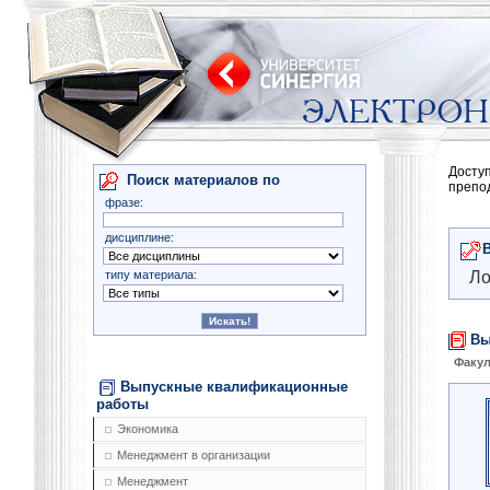
Досту
Поиск материалов по
препо
фразе:
дисциплине:
типу материала:
Ло
Вы
Факул
Выпускные квалификационные
работы
Экономика
Менеджмент в организации
Менеджмент