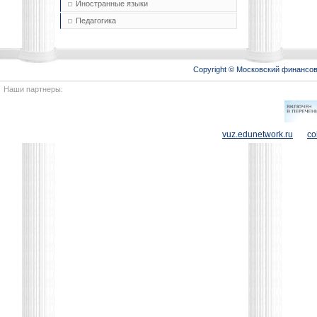
Иностранные языки
Педагогика
Copyright © Московский финансо
Наши партнеры:
vuz.edunetwork.ru
co