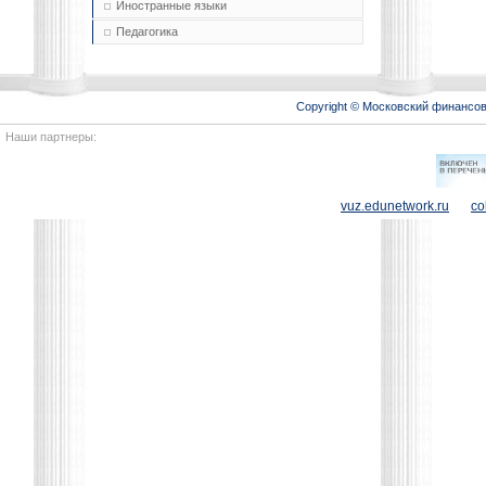
Иностранные языки
Педагогика
Copyright © Московский финансо
Наши партнеры:
vuz.edunetwork.ru
co