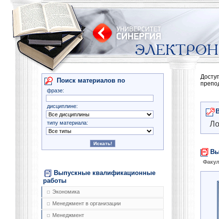
Досту
Поиск материалов по
препо
фразе:
дисциплине:
типу материала:
Ло
Вы
Факул
Выпускные квалификационные
работы
Экономика
Менеджмент в организации
Менеджмент